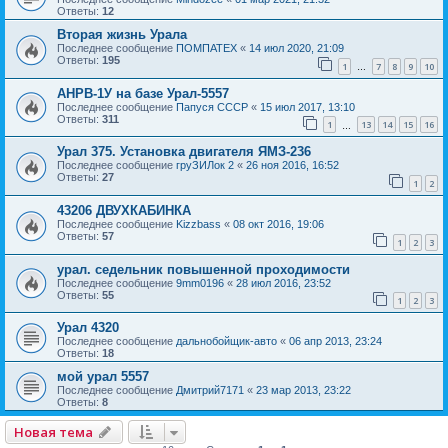
Ответы:
12
Вторая жизнь Урала
Последнее сообщение
ПОМПАТЕХ
«
14 июл 2020, 21:09
Ответы:
195
1
7
8
9
10
…
АНРВ-1У на базе Урал-5557
Последнее сообщение
Папуся СССР
«
15 июл 2017, 13:10
Ответы:
311
1
13
14
15
16
…
Урал 375. Установка двигателя ЯМЗ-236
Последнее сообщение
груЗИЛок 2
«
26 ноя 2016, 16:52
Ответы:
27
1
2
43206 ДВУХКАБИНКА
Последнее сообщение
Kizzbass
«
08 окт 2016, 19:06
Ответы:
57
1
2
3
урал. седельник повышенной проходимости
Последнее сообщение
9mm0196
«
28 июл 2016, 23:52
Ответы:
55
1
2
3
Урал 4320
Последнее сообщение
дальнобойщик-авто
«
06 апр 2013, 23:24
Ответы:
18
мой урал 5557
Последнее сообщение
Дмитрий7171
«
23 мар 2013, 23:22
Ответы:
8
Новая тема