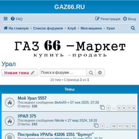
GAZ66.RU
FAQ
Регистрация
Вход
П
На главную
Список форумов
Клуб
Моя машина
Урал
о
и
с
к
Урал
Поиск
Расширенный по
Новая тема
10 тем • Страница
1
из
1
Темы
Мой Урал 5557
Последнее сообщение
ВеАн59
«
07 ноя 2025, 07:26
Ответы:
156
1
5
6
7
8
…
УРАЛ 375
Последнее сообщение
Nikola
«
27 мар 2024, 18:20
Ответы:
243
1
10
11
12
13
…
Постройка УРАЛа 43206 1551 "Булчут"
Последнее сообщение
Mindozee
«
01 мар 2021, 21:32