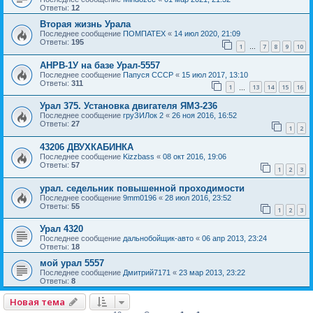
Ответы:
12
Вторая жизнь Урала
Последнее сообщение
ПОМПАТЕХ
«
14 июл 2020, 21:09
Ответы:
195
1
7
8
9
10
…
АНРВ-1У на базе Урал-5557
Последнее сообщение
Папуся СССР
«
15 июл 2017, 13:10
Ответы:
311
1
13
14
15
16
…
Урал 375. Установка двигателя ЯМЗ-236
Последнее сообщение
груЗИЛок 2
«
26 ноя 2016, 16:52
Ответы:
27
1
2
43206 ДВУХКАБИНКА
Последнее сообщение
Kizzbass
«
08 окт 2016, 19:06
Ответы:
57
1
2
3
урал. седельник повышенной проходимости
Последнее сообщение
9mm0196
«
28 июл 2016, 23:52
Ответы:
55
1
2
3
Урал 4320
Последнее сообщение
дальнобойщик-авто
«
06 апр 2013, 23:24
Ответы:
18
мой урал 5557
Последнее сообщение
Дмитрий7171
«
23 мар 2013, 23:22
Ответы:
8
Новая тема