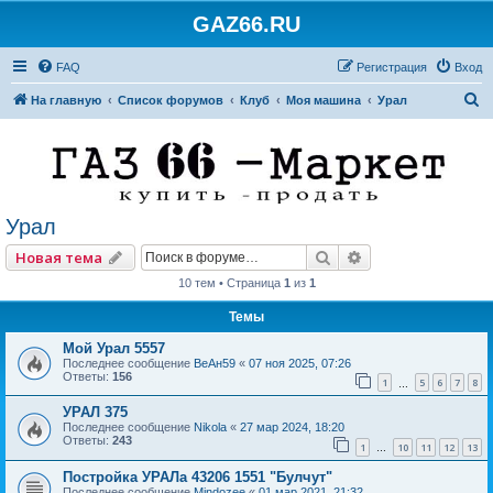
GAZ66.RU
FAQ
Регистрация
Вход
П
На главную
Список форумов
Клуб
Моя машина
Урал
о
и
с
к
Урал
Поиск
Расширенный по
Новая тема
10 тем • Страница
1
из
1
Темы
Мой Урал 5557
Последнее сообщение
ВеАн59
«
07 ноя 2025, 07:26
Ответы:
156
1
5
6
7
8
…
УРАЛ 375
Последнее сообщение
Nikola
«
27 мар 2024, 18:20
Ответы:
243
1
10
11
12
13
…
Постройка УРАЛа 43206 1551 "Булчут"
Последнее сообщение
Mindozee
«
01 мар 2021, 21:32