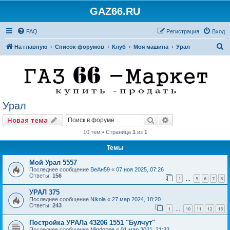
GAZ66.RU
FAQ
Регистрация
Вход
П
На главную
Список форумов
Клуб
Моя машина
Урал
о
и
с
к
Урал
Поиск
Расширенный по
Новая тема
10 тем • Страница
1
из
1
Темы
Мой Урал 5557
Последнее сообщение
ВеАн59
«
07 ноя 2025, 07:26
Ответы:
156
1
5
6
7
8
…
УРАЛ 375
Последнее сообщение
Nikola
«
27 мар 2024, 18:20
Ответы:
243
1
10
11
12
13
…
Постройка УРАЛа 43206 1551 "Булчут"
Последнее сообщение
Mindozee
«
01 мар 2021, 21:32