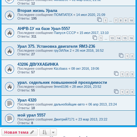
Ответы:
12
Вторая жизнь Урала
Последнее сообщение
ПОМПАТЕХ
«
14 июл 2020, 21:09
Ответы:
195
1
7
8
9
10
…
АНРВ-1У на базе Урал-5557
Последнее сообщение
Папуся СССР
«
15 июл 2017, 13:10
Ответы:
311
1
13
14
15
16
…
Урал 375. Установка двигателя ЯМЗ-236
Последнее сообщение
груЗИЛок 2
«
26 ноя 2016, 16:52
Ответы:
27
1
2
43206 ДВУХКАБИНКА
Последнее сообщение
Kizzbass
«
08 окт 2016, 19:06
Ответы:
57
1
2
3
урал. седельник повышенной проходимости
Последнее сообщение
9mm0196
«
28 июл 2016, 23:52
Ответы:
55
1
2
3
Урал 4320
Последнее сообщение
дальнобойщик-авто
«
06 апр 2013, 23:24
Ответы:
18
мой урал 5557
Последнее сообщение
Дмитрий7171
«
23 мар 2013, 23:22
Ответы:
8
Новая тема