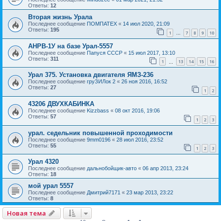
Ответы:
12
Вторая жизнь Урала
Последнее сообщение
ПОМПАТЕХ
«
14 июл 2020, 21:09
Ответы:
195
1
7
8
9
10
…
АНРВ-1У на базе Урал-5557
Последнее сообщение
Папуся СССР
«
15 июл 2017, 13:10
Ответы:
311
1
13
14
15
16
…
Урал 375. Установка двигателя ЯМЗ-236
Последнее сообщение
груЗИЛок 2
«
26 ноя 2016, 16:52
Ответы:
27
1
2
43206 ДВУХКАБИНКА
Последнее сообщение
Kizzbass
«
08 окт 2016, 19:06
Ответы:
57
1
2
3
урал. седельник повышенной проходимости
Последнее сообщение
9mm0196
«
28 июл 2016, 23:52
Ответы:
55
1
2
3
Урал 4320
Последнее сообщение
дальнобойщик-авто
«
06 апр 2013, 23:24
Ответы:
18
мой урал 5557
Последнее сообщение
Дмитрий7171
«
23 мар 2013, 23:22
Ответы:
8
Новая тема