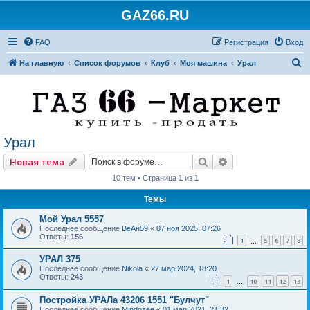
GAZ66.RU
FAQ
Регистрация
Вход
П
На главную
Список форумов
Клуб
Моя машина
Урал
о
и
с
к
Урал
Поиск
Расширенный по
Новая тема
10 тем • Страница
1
из
1
Темы
Мой Урал 5557
Последнее сообщение
ВеАн59
«
07 ноя 2025, 07:26
Ответы:
156
1
5
6
7
8
…
УРАЛ 375
Последнее сообщение
Nikola
«
27 мар 2024, 18:20
Ответы:
243
1
10
11
12
13
…
Постройка УРАЛа 43206 1551 "Булчут"
Последнее сообщение
Mindozee
«
01 мар 2021, 21:32