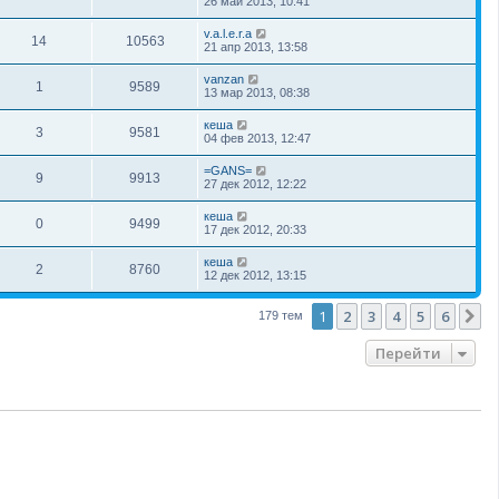
26 май 2013, 10:41
v.a.l.e.r.a
14
10563
21 апр 2013, 13:58
vanzan
1
9589
13 мар 2013, 08:38
кеша
3
9581
04 фев 2013, 12:47
=GANS=
9
9913
27 дек 2012, 12:22
кеша
0
9499
17 дек 2012, 20:33
кеша
2
8760
12 дек 2012, 13:15
1
2
3
4
5
6
С
179 тем
Перейти