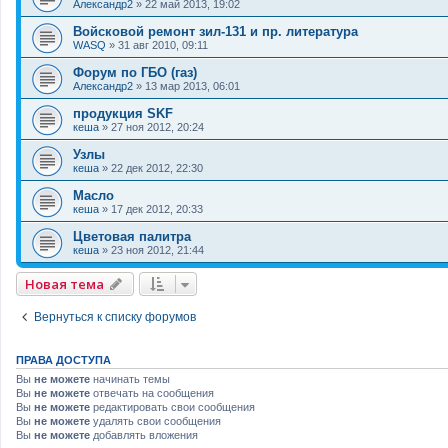
Александр2
»
22 май 2013, 19:02
Войсковой ремонт зил-131 и пр. литература
WASQ
»
31 авг 2010, 09:11
Форум по ГБО (газ)
Александр2
»
13 мар 2013, 06:01
продукция SKF
кеша
»
27 ноя 2012, 20:24
Узлы
кеша
»
22 дек 2012, 22:30
Масло
кеша
»
17 дек 2012, 20:33
Цветовая палитра
кеша
»
23 ноя 2012, 21:44
Новая тема
Вернуться к списку форумов
ПРАВА ДОСТУПА
Вы
не можете
начинать темы
Вы
не можете
отвечать на сообщения
Вы
не можете
редактировать свои сообщения
Вы
не можете
удалять свои сообщения
Вы
не можете
добавлять вложения