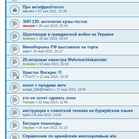
Про антифриз/тосол
AlexArs
»
07 ноя 2011, 21:38
ЗИЛ-130: антология краш-тестов
rencom
»
06 ноя 2015, 20:44
Шушпанцер в гражданской войне на Украине
Andrew
»
20 авг 2015, 10:04
Минобороны РФ выставило на торги
anjol
»
30 май 2015, 15:17
20-литровая канистра Wehrmachtskanister
Andrew
»
10 июн 2015, 01:03
Христос Воскрес !!!
777ss77
»
12 апр 2015, 10:26
налог с продажи авто
sergei_626@mail.ru
»
17 мар 2015, 19:56
кто не хочет одевать очки
Герман
»
01 мар 2014, 11:49
инструкции к советской технике на буржуйском языке
harli
»
04 янв 2014, 14:52
Бегущие пешеходы
Герман
»
08 ноя 2012, 01:13
Справочник по армейским многоцелевым а/м