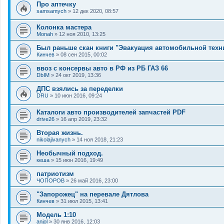
Про аптечку
samsamych
»
12 дек 2020, 08:57
Колонка мастера
Monah
»
12 ноя 2010, 13:25
Был раньше скан книги "Эвакуация автомобильной техни
Кинчев
»
08 сен 2015, 00:02
ввоз с консервы авто в РФ из РБ ГАЗ 66
DbIM
»
24 окт 2019, 13:36
ДПС взялись за переделки
DRU
»
10 июн 2016, 09:24
Каталоги авто производителей запчастей PDF
drive26
»
16 апр 2019, 23:32
Вторая жизнь.
nikolajivanych
»
14 ноя 2018, 21:23
Необычный подход.
кеша
»
15 июн 2016, 19:49
патриотизм
ЧОПОРОВ
»
26 май 2016, 23:00
"Запорожец" на перевале Дятлова
Кинчев
»
31 июл 2015, 13:41
Модель 1:10
anjol
»
30 янв 2016, 12:03