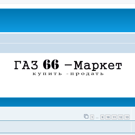
поиск
1
9
10
11
12
13
…