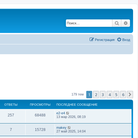
Поиск
Рас
Регистрация
Вход
1
2
3
4
5
6
С
179 тем
ОТВЕТЫ
ПРОСМОТРЫ
ПОСЛЕДНЕЕ СООБЩЕНИЕ
e2-e4
257
68488
13 мар 2026, 08:19
makey
7
15728
27 май 2025, 14:04