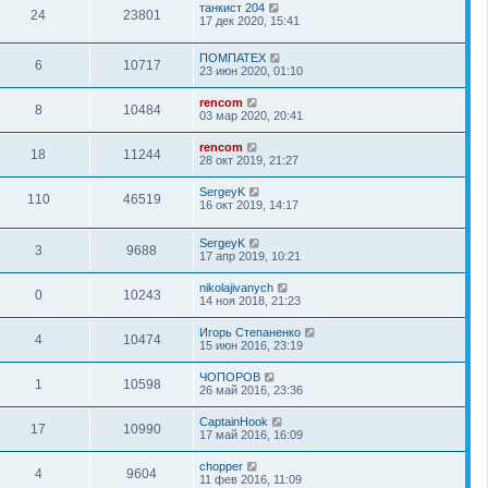
танкист 204
24
23801
17 дек 2020, 15:41
ПОМПАТЕХ
6
10717
23 июн 2020, 01:10
rencom
8
10484
03 мар 2020, 20:41
rencom
18
11244
28 окт 2019, 21:27
SergeyK
110
46519
16 окт 2019, 14:17
SergeyK
3
9688
17 апр 2019, 10:21
nikolajivanych
0
10243
14 ноя 2018, 21:23
Игорь Степаненко
4
10474
15 июн 2016, 23:19
ЧОПОРОВ
1
10598
26 май 2016, 23:36
CaptainHook
17
10990
17 май 2016, 16:09
chopper
4
9604
11 фев 2016, 11:09