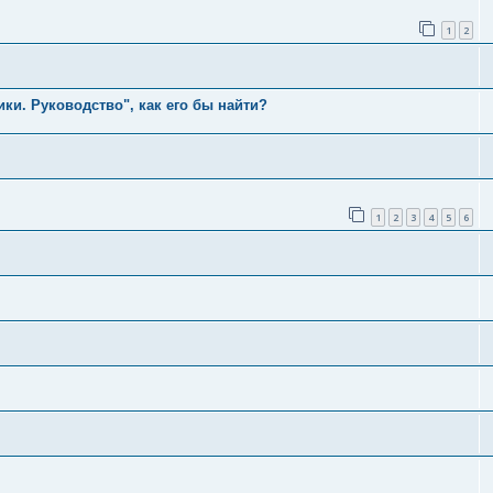
1
2
ки. Руководство", как его бы найти?
1
2
3
4
5
6