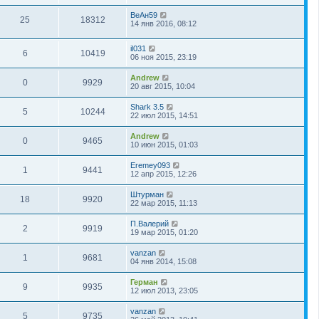
ВеАн59
25
18312
14 янв 2016, 08:12
il031
6
10419
06 ноя 2015, 23:19
Andrew
0
9929
20 авг 2015, 10:04
Shark 3.5
5
10244
22 июл 2015, 14:51
Andrew
0
9465
10 июн 2015, 01:03
Eremey093
1
9441
12 апр 2015, 12:26
Штурман
18
9920
22 мар 2015, 11:13
П.Валерий
2
9919
19 мар 2015, 01:20
vanzan
1
9681
04 янв 2014, 15:08
Герман
9
9935
12 июл 2013, 23:05
vanzan
5
9735