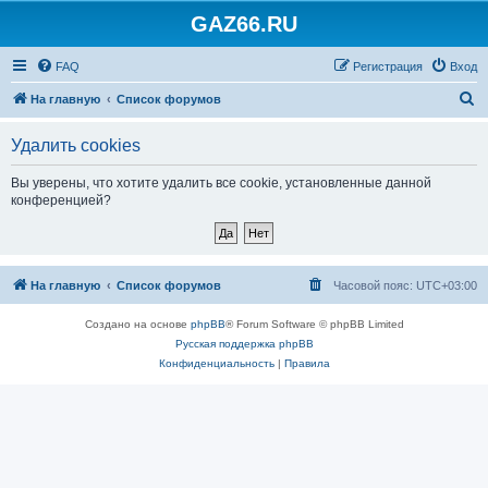
GAZ66.RU
FAQ
Регистрация
Вход
П
На главную
Список форумов
о
Удалить cookies
и
с
Вы уверены, что хотите удалить все cookie, установленные данной
конференцией?
к
На главную
Список форумов
Часовой пояс:
UTC+03:00
Создано на основе
phpBB
® Forum Software © phpBB Limited
Русская поддержка phpBB
Конфиденциальность
|
Правила