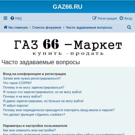
GAZ66.RU
FAQ
Регистрация
Вход
П
На главную
Список форумов
Часто задаваемые вопросы
о
и
с
к
Часто задаваемые вопросы
Вход на конференцию и регистрация
Зачем мне нужно регистрироваться?
Что такое COPPA?
Почему я не могу зарегистрироваться?
Я только что зарегистрировался, но не могу войти!
Почему я не могу войти?
Я давно зарегистрирован, но больше не могу войти!
Я забыл пароль!
Почему мне периодически приходится повторять ввод имени и пароля?
Что делает функция «Удалить cookies»?
Параметры и настройки пользователя
Как мне изменить мои настройки?
Как избежать появления моего имени в списке «Кто сейчас на конференции»?