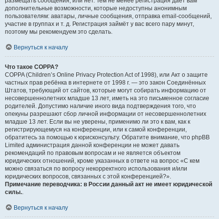
размещать сообщения, или нет. Тем не менее регистрация даёт вам
дополнительные возможности, которые недоступны анонимным
пользователям: аватары, личные сообщения, отправка email-сообщений,
участие в группах и т. д. Регистрация займёт у вас всего пару минут,
поэтому мы рекомендуем это сделать.
Вернуться к началу
Что такое COPPA?
COPPA (Children’s Online Privacy Protection Act of 1998), или Акт о защите
частных прав ребёнка в интернете от 1998 г. — это закон Соединённых
Штатов, требующий от сайтов, которые могут собирать информацию от
несовершеннолетних младше 13 лет, иметь на это письменное согласие
родителей. Допустимо наличие иного вида подтверждения того, что
опекуны разрешают сбор личной информации от несовершеннолетних
младше 13 лет. Если вы не уверены, применимо ли это к вам, как к
регистрирующемуся на конференции, или к самой конференции,
обратитесь за помощью к юрисконсульту. Обратите внимание, что phpBB
Limited администрация данной конференции не может давать
рекомендаций по правовым вопросам и не является объектом
юридических отношений, кроме указанных в ответе на вопрос «С кем
можно связаться по вопросу некорректного использования и/или
юридических вопросов, связанных с этой конференцией?».
Примечание переводчика: в России данный акт не имеет юридической
силы.
.
Вернуться к началу