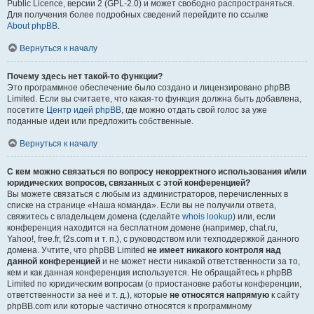
Public Licence, версии 2 (GPL-2.0) и может свободно распространяться.
Для получения более подробных сведений перейдите по ссылке
About phpBB
.
Вернуться к началу
Почему здесь нет такой-то функции?
Это программное обеспечение было создано и лицензировано phpBB
Limited. Если вы считаете, что какая-то функция должна быть добавлена,
посетите
Центр идей phpBB
, где можно отдать свой голос за уже
поданные идеи или предложить собственные.
Вернуться к началу
С кем можно связаться по вопросу некорректного использования и/или
юридических вопросов, связанных с этой конференцией?
Вы можете связаться с любым из администраторов, перечисленных в
списке на странице «Наша команда». Если вы не получили ответа,
свяжитесь с владельцем домена (сделайте
whois lookup
) или, если
конференция находится на бесплатном домене (например, chat.ru,
Yahoo!, free.fr, f2s.com и т. п.), с руководством или техподдержкой данного
домена. Учтите, что phpBB Limited
не имеет никакого контроля над
данной конференцией
и не может нести никакой ответственности за то,
кем и как данная конференция используется. Не обращайтесь к phpBB
Limited по юридическим вопросам (о приостановке работы конференции,
ответственности за неё и т. д.), которые
не относятся напрямую
к сайту
phpBB.com или которые частично относятся к программному